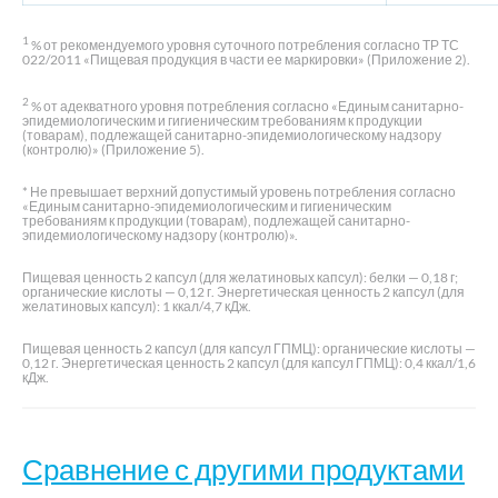
1
% от рекомендуемого уровня суточного потребления согласно ТР ТС
022/2011 «Пищевая продукция в части ее маркировки» (Приложение 2).
2
% от адекватного уровня потребления согласно «Единым санитарно-
эпидемиологическим и гигиеническим требованиям к продукции
(товарам), подлежащей санитарно-эпидемиологическому надзору
(контролю)» (Приложение 5).
* Не превышает верхний допустимый уровень потребления согласно
«Единым санитарно-эпидемиологическим и гигиеническим
требованиям к продукции (товарам), подлежащей санитарно-
эпидемиологическому надзору (контролю)».
Пищевая ценность 2 капсул (для желатиновых капсул): белки — 0,18 г;
органические кислоты — 0,12 г. Энергетическая ценность 2 капсул (для
желатиновых капсул): 1 ккал/4,7 кДж.
Пищевая ценность 2 капсул (для капсул ГПМЦ): органические кислоты —
0,12 г. Энергетическая ценность 2 капсул (для капсул ГПМЦ): 0,4 ккал/1,6
кДж.
Сравнение с другими продуктами