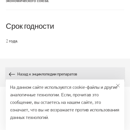
экономического союза.
Срок годности
2 года.
Назад к энциклопедии препаратов
На данном сайте используются cookie-файлы и другие
аналогичные технологии. Если, прочитав это
сообщение, вы остаетесь на нашем сайте, это
© 2026, СТМ - портал, ООО ВТФ
означает, что вы не возражаете против использования
Политика обработки персональных данных
данных технологий.
Обслуживание сайта —
Alt Studio