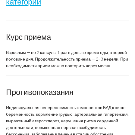
категории
Комплекс экстрактов
Наименование
андрографиса и
Курс приема
элеутерококка
Взрослым — по 2 капсулы 1 раз в день во время еды, в первой
Производитель
ВТФ
половине дня. Продолжительность приема — 2–3 недели. При
необходимости прием можно повторить через месяц.
Форма выпуска
Капсулы
Суточная доза
2 капсулы
Противопоказания
Состав:
на 1 капсулу
Индивидуальная непереносимость компонентов БАД к пище,
60 мг
беременность, кормление грудью, артериальная гипертензия,
Витамин С
выраженный атеросклероз, нарушения ритма сердечной
деятельности, повышенная нервная возбудимость,
50 мг
Андрографолиды, не менее
бессонница, заболевания печени в стадии обострения,