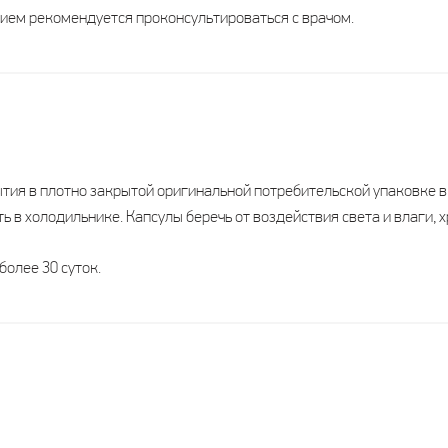
2 месяца
1 месяц
ием рекомендуется проконсультироваться с врачом.
Взрослые
Взрослые
14 мг
4 мг
ытия в плотно закрытой оригинальной потребительской упаковке в
-
100 мг
ь в холодильнике. Капсулы беречь от воздействия света и влаги, х
-
4,5 мкг
более 30 суток.
-
2 мг
-
200 мкг