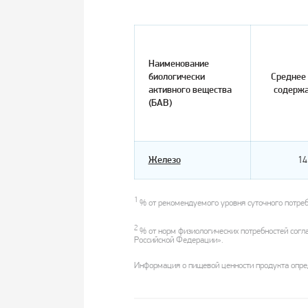
Наименование
биологически
Среднее
активного вещества
содерж
(БАВ)
Железо
14
1
% от рекомендуемого уровня суточного потреб
2
% от норм физиологических потребностей согла
Российской Федерации».
Информация о пищевой ценности продукта опред