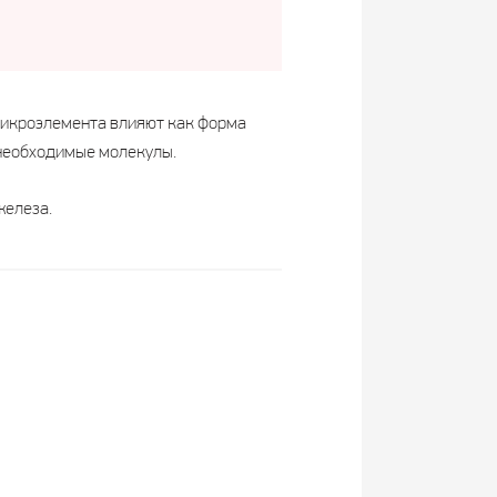
 микроэлемента влияют как форма
 необходимые молекулы.
железа.