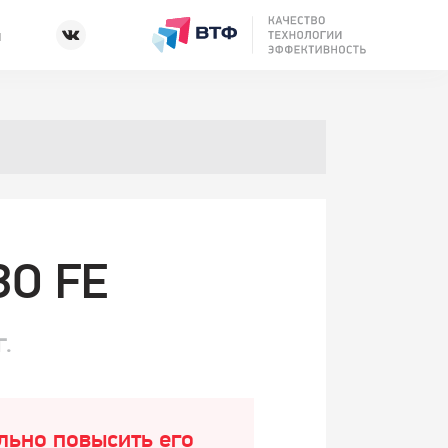
ы
О FE
Г.
льно повысить его