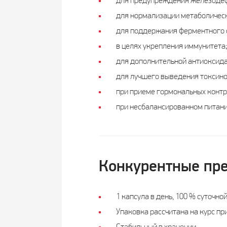
для предупреждения железодеф
для нормализации метаболическ
для поддержания ферментного 
в целях укрепления иммунитета;
для дополнительной антиоксида
для лучшего выведения токсино
при приеме гормональных контр
при несбалансированном питани
Конкурентные пр
1 капсула в день, 100 % суточно
Упаковка рассчитана на курс пр