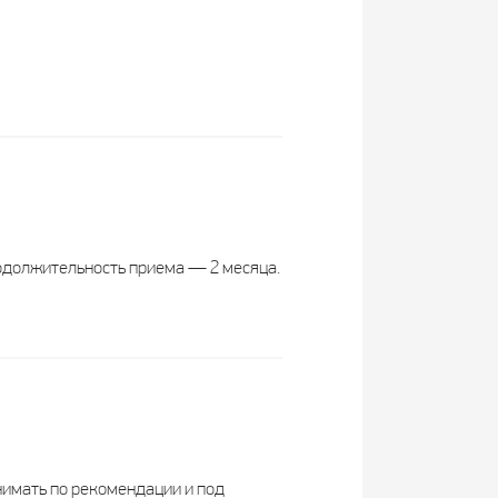
Липосомальное Железо
СмартЛайф
Россия
родолжительность приема — 2 месяца.
БАД
Жидкость
Взрослым, по 3-5 нажатий 1 раз в
день во время еды
имать по рекомендации и под