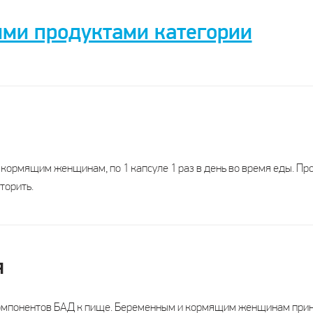
ими продуктами категории
Липосомальное Железо ВТФ
Железо липосомальное ПЛЮС
ВТФ
Эвалар
Россия
Россия
 кормящим женщинам, по 1 капсуле 1 раз в день во время еды. П
торить.
БАД
БАД
Капсулы
Шипучие таблетки
я
Взрослым, по 1 капсуле 1 раз в
Взрослым, по 1 шипучей таблетке
день во время еды
1-2 раза в день во время еды
омпонентов БАД к пище. Беременным и кормящим женщинам прин