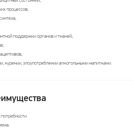
ицитных состояний;
их процессов;
синтеза;
нтной поддержки органов и тканей;
в;
ацептивов;
и, курении, злоупотреблении алкогольными напитками.
еимущества
й потребности.
иема.