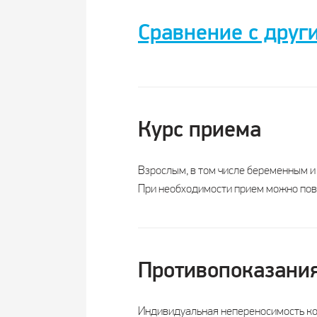
Сравнение с друг
Название
Курс приема
Производитель
Страна производства
Взрослым, в том числе беременным и
При необходимости прием можно пов
Регистрация
Форма выпуска
Противопоказани
Суточная доза
Индивидуальная непереносимость к