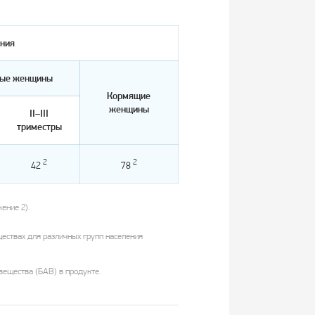
ения
ые женщины
Кормящие
женщины
II–III
триместры
2
2
42
78
ение 2).
ществах для различных групп населения
ещества (БАВ) в продукте.