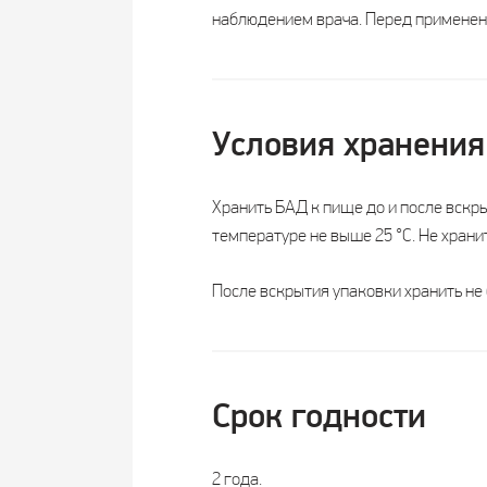
Курс
наблюдением врача. Перед применен
Возрастная категория
Состав (на 1 капсулу/таблетку):
Условия хранения
Железо
Хранить БАД к пище до и после вскр
Витамин С
температуре не выше 25 °С. Не хранит
Витамин В
12
После вскрытия упаковки хранить не 
Витамин В
6
Фолиевая кислота
Срок годности
2 года.