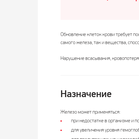
Обновление клеток крови требует по
самого железа, так и вещества, спо
Нарушение всасывания, кровопотеря,
Назначение
Железо может применяться:
при недостатке в организме и 
для увеличения уровня гемогло