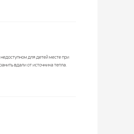
1-3 месяца
Взрослые
15 мг
 недоступном для детей месте при
-
ранить вдали от источника тепла.
-
-
-