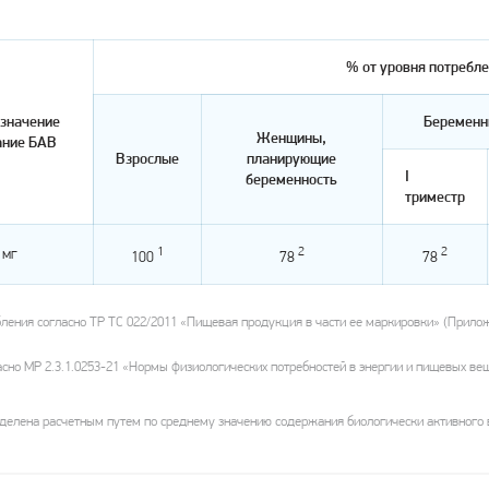
% от уровня потребл
 значение
Беременн
Женщины,
ание БАВ
Взрослые
планирующие
I
беременность
триместр
1
2
2
 мг
100
78
78
ления согласно ТР ТС 022/2011 «Пищевая продукция в части ее маркировки» (Прилож
сно МР 2.3.1.0253-21 «Нормы физиологических потребностей в энергии и пищевых ве
елена расчетным путем по среднему значению содержания биологически активного в