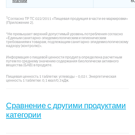
Магний
60
1
Согласно ТР ТС 022/2011 «Пищевая продукция в части ее маркировки»
(Приложение 2).
*Не превышает верхний допустимый уровень потребления согласно
«Единым санитарно-эпидемиологическим и гигиеническим
требованиям к товарам, подлежащим санитарно-эпидемиологическому
надзору (контролю)».
Информация о пищевой ценности продукта определена расчетным
путем по среднему значению содержания биологически активного
вещества (БАВ) в продукте.
Пищевая ценность 1 таблетки: углеводы – 0,02 г. Энергетическая
ценность 1 таблетки: 0,1 ккал/0,3 кДж.
Сравнение с другими продуктами
категории