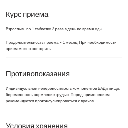
Магний
Магний
Магн
Название
Хелат
Курс приема
200 мг
цитр
Эвалар
Взрослым, по 1 таблетке 3 раза в день во время еды.
Производитель
ВТФ
Эвалар
Solga
Продолжительность приема – 1 месяц. При необходимости
прием можно повторить.
Страна
Россия
Россия
СШ
производства
Противопоказания
таблетки
Форма
средней
таблетки
таблет
выпуска
массой
Индивидуальная непереносимость компонентов БАД к пище,
1570 мг
беременность, кормление грудью. Перед применением
рекомендуется проконсультироваться с врачом.
Взрослым
Взрослым,
и детям
Взросл
по 1
старше
по 1
таблетке 3
14 лет по
таблетк
Условия хранения
Суточная доза
раза в
1-2
раза 