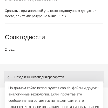
день во
таблетки
день 
время
в день во
врем
Хранить в оригинальной упаковке, недоступном для детей
еды
время
еды
месте, при температуре не выше 25 °С.
еды
Срок годности
Курс
1 месяц
1 месяц
1 мес
2 года.
Срок годности
2 года
3 года
2 год
взрослые
Возрастная
и дети
взрослые
взрос
категория
старше
Назад к энциклопедии препаратов
14 лет
На данном сайте используются cookie-файлы и другие
Состав:
аналогичные технологии. Если, прочитав это
сообщение, вы остаетесь на нашем сайте, это
© 2026, СТМ - портал, ООО ВТФ
200
400
-
Магний, мг
означает, что вы не возражаете против использования
Политика обработки персональных данных