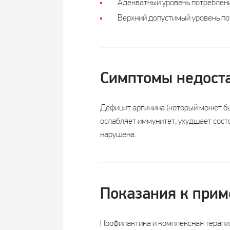
Адекватный уровень потребления 
Верхний допустимый уровень пот
Симптомы недост
Дефицит аргинина (который может бы
ослабляет иммунитет, ухудшает сост
нарушена.
Показания к при
Профилактика и комплексная терапи