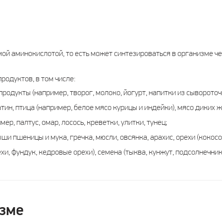
ой аминокислотой, то есть может синтезироваться в организме че
одуктов, в том числе:
родукты (например, творог, молоко, йогурт, напитки из сывороточ
атин, птица (например, белое мясо курицы и индейки), мясо диких 
ер, палтус, омар, лосось, креветки, улитки, тунец;
и пшеницы и мука, гречка, мюсли, овсянка, арахис, орехи (кокосо
хи, фундук, кедровые орехи), семена (тыква, кунжут, подсолнечник)
зме