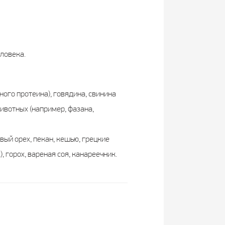
ловека.
ного протеина), говядина, свинина
животных (например, фазана,
вый орех, пекан, кешью, грецкие
, горох, вареная соя, канареечник.