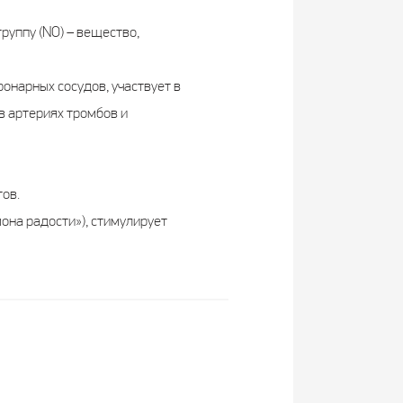
руппу (NO) – вещество,
онарных сосудов, участвует в
в артериях тромбов и
ов.
она радости»), стимулирует