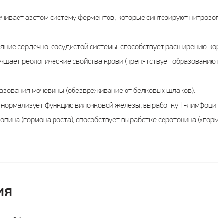
чивает азотом систему ферментов, которые синтезируют нитрозог
яние сердечно-сосудистой системы: способствует расширению кор
чшает реологические свойства крови (препятствует образованию 
разования мочевины (обезвреживание от белковых шлаков).
 нормализует функцию вилочковой железы, выработку Т-лимфоцит
опина (гормона роста), способствует выработке серотонина («горм
ия