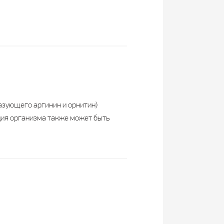
азующего аргинин и орнитин)
ция организма также может быть