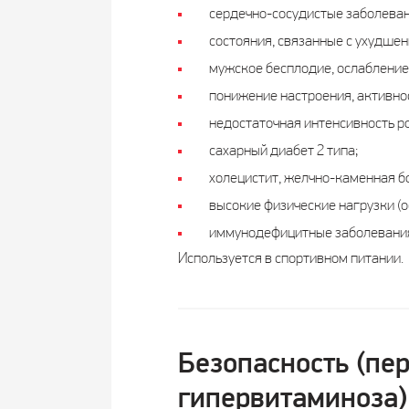
сердечно-сосудистые заболеван
состояния, связанные с ухудше
мужское бесплодие, ослабление 
понижение настроения, активнос
недостаточная интенсивность ро
сахарный диабет 2 типа;
холецистит, желчно-каменная бол
высокие физические нагрузки (о
иммунодефицитные заболевания (
Используется в спортивном питании.
Безопасность (пе
гипервитаминоза)