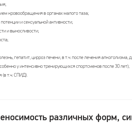
ия;
нием кровообращения в органах малого таза;
потенции и сексуальной активности;
ти и выносливости;
ста;
езнь, гепатит, цирроз печени, в т.ч. после лечения алкоголизма, 
собенно у интенсивно тренирующихся спортсменов после 30 лет);
в т.ч. СПИД).
реносимость различных форм, с