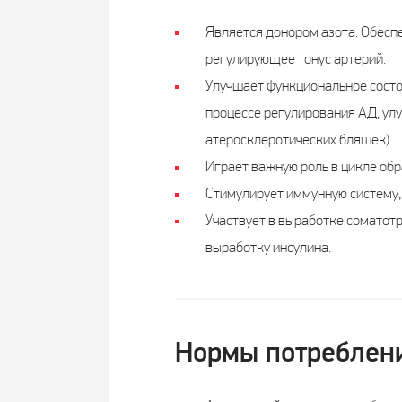
Является донором азота. Обеспе
регулирующее тонус артерий.
Улучшает функциональное состо
процессе регулирования АД, улу
атеросклеротических бляшек).
Играет важную роль в цикле об
Стимулирует иммунную систему,
Участвует в выработке соматотр
выработку инсулина.
Нормы потреблен