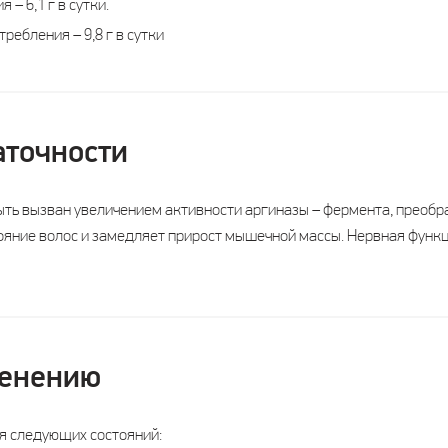
– 6,1 г в сутки.
ребления – 9,8 г в сутки
аточности
ть вызван увеличением активности аргиназы – фермента, преобр
ояние волос и замедляет прирост мышечной массы. Нервная функ
менению
я следующих состояний: