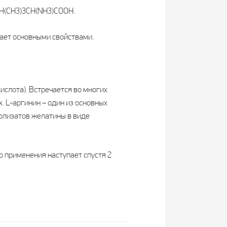
NH(CH3)3CH(NH3)COOH.
дает основными свойствами.
слота). Встречается во многих
. L-аргинин – один из основных
олизатов желатины в виде
 применения наступает спустя 2