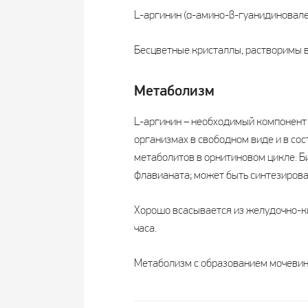
L-аргинин (α-амино-β-гуанидиновал
Бесцветные кристаллы, растворимы в
Метаболизм
L-аргинин – необходимый компонент 
организмах в свободном виде и в сос
метаболитов в орнитиновом цикле. Б
флавианата; может быть синтезирова
Хорошо всасывается из желудочно-ки
часа.
Метаболизм с образованием мочевины