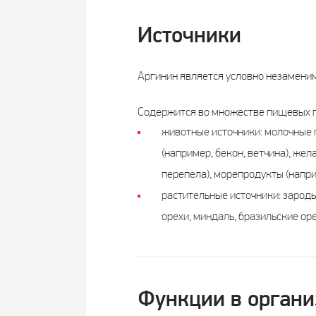
Источники
Аргинин является условно незаменим
Содержится во множестве пищевых пр
животные источники: молочные п
(например, бекон, ветчина), жел
перепела), морепродукты (наприм
растительные источники: зародыш
орехи, миндаль, бразильские оре
Функции в органи