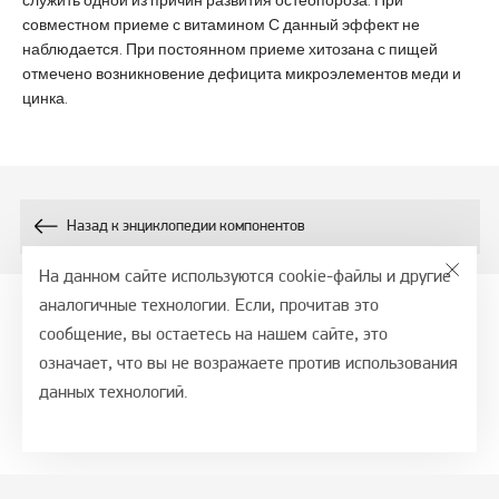
совместном приеме с витамином С данный эффект не
наблюдается. При постоянном приеме хитозана с пищей
отмечено возникновение дефицита микроэлементов меди и
цинка.
Назад к энциклопедии компонентов
На данном сайте используются cookie-файлы и другие
аналогичные технологии. Если, прочитав это
сообщение, вы остаетесь на нашем сайте, это
© 2026, СТМ - портал, ООО ВТФ
означает, что вы не возражаете против использования
Политика обработки персональных данных
данных технологий.
Обслуживание сайта —
Alt Studio
ООО «ВТФ» ОГРН 1027700549942 ИНН 7701250210