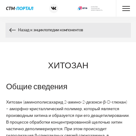
Энциклопедия препаратов
Назад к энциклопедии компонентов
Энциклопедия компонентов
Контакты
ХИТОЗАН
Общие сведения
Хитозан (аминополисахарид 2-амино-2-дезокси-β-D-глюкан)
– аморфно-кристаллический полимер, который является
производным хитина и образуется при его деацетилировании.
В процессе обработки концентрированной щелочью хитин
частично деполимеризуется. При этом происходит
гидролизация β-гликозидных связей глюкозамина, в