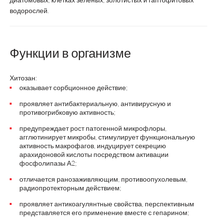
водорослей.
Функции в организме
Хитозан:
оказывает сорбционное действие;
проявляет антибактериальную, антивирусную и
противогрибковую активность;
предупреждает рост патогенной микрофлоры,
агглютинирует микробы, стимулирует функциональную
активность макрофагов, индуцирует секрецию
арахидоновой кислоты посредством активации
фосфолипазы А2;
отличается ранозаживляющим, противоопухолевым,
радиопротекторным действием;
проявляет антикоагулянтные свойства, перспективным
представляется его применение вместе с гепарином;