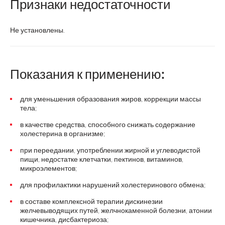
Признаки недостаточности
Не установлены.
Показания к применению:
для уменьшения образования жиров, коррекции массы
тела;
в качестве средства, способного снижать содержание
холестерина в организме;
при переедании, употреблении жирной и углеводистой
пищи, недостатке клетчатки, пектинов, витаминов,
микроэлементов;
для профилактики нарушений холестеринового обмена;
в составе комплексной терапии дискинезии
желчевыводящих путей, желчнокаменной болезни, атонии
кишечника, дисбактериоза;