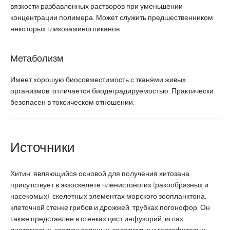
вязкости разбавленных растворов при уменьшении
концентрации полимера. Может служить предшественником
некоторых гликозаминогликанов.
Метаболизм
Имеет хорошую биосовместимость с тканями живых
организмов, отличается биодеградируемостью. Практически
безопасен в токсическом отношении.
Источники
Хитин, являющийся основой для получения хитозана,
присутствует в экзоскелете членистоногих (ракообразных и
насекомых), скелетных элементах морского зоопланктона,
клеточной стенке грибов и дрожжей, трубках погонофор. Он
также представлен в стенках цист инфузорий, иглах
диатомовых, клетках зеленых, золотистых и гаптофитовых