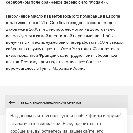
серебряном поле оранжевое дерево с его плодами».
Неролиевое масло из цветов горького померанца в Европе
стало известно с XVI в. Оно было введено в состав модных
духов уже в 1680 г. и с тех пор, несмотря на дороговизну,
используется в самой престижной парфюмерии. Чтобы
получить 1 кг масла, нужно было переработать 850 кг свежих,
собранных вручную цветов. Уже в 30-х годах XX столетия в
цивилизованной Франции стало трудно найти сборщиков
цветов. Поэтому производство масла все больше
перемещалось в Тунис, Марокко и Алжир.
Назад к энциклопедии компонентов
На данном сайте используются cookie-файлы и другие
аналогичные технологии. Если, прочитав это
сообщение, вы остаетесь на нашем сайте, это
© 2026, СТМ - портал, ООО ВТФ