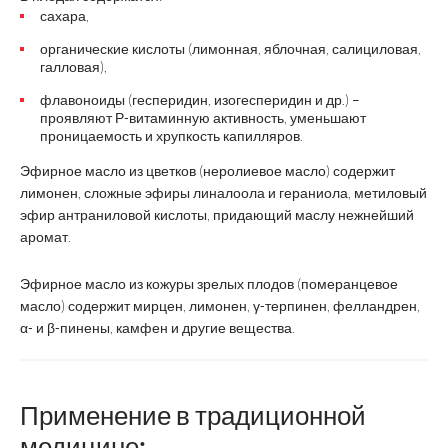
сахара,
органические кислоты (лимонная, яблочная, салициловая,
галловая),
флавоноиды (гесперидин, изогесперидин и др.) –
проявляют Р-витаминную активность, уменьшают
проницаемость и хрупкость капилляров.
Эфирное масло из цветков (неролиевое масло) содержит
лимонен, сложные эфиры линалоола и гераниола, метиловый
эфир антраниловой кислоты, придающий маслу нежнейший
аромат.
Эфирное масло из кожуры зрелых плодов (померанцевое
масло) содержит мирцен, лимонен, γ-терпинен, фелландрен,
α- и β-пинены, камфен и другие вещества.
Применение в традиционной
медицине: