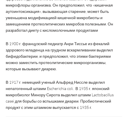
микрофлоры организма. Он предположил, что «кишечная
аутоинтоксикация», вызывающая старение, может быть
уменьшена модификацией кишечной микробиоты и
замещением протеолитических микробов полезными. Он
разработал диету с кисломолочными продуктами
В 1900 г. французский педиатр Анри Тиссье из фекалий
здорового младенца на грудном вскармливании выделил
бифидобактерии, и предположил, что этими бактериями
можно заместить протеолитические микроорганизмы,
которые вызывают диарею.
В 1917 г. немецкий ученый Альфред Ниссле выделил
непатогенный штамм Escherichia coli. В 1935 г. японский
микробиолог Минору Сирота выделил штамм Lactobacillus
casei для борьбы со вспышками диареи. Пробиотический
продукт с этим штаммом выпускается с 1935 г.