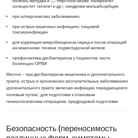
болезнь желудка и 12-перстной кишки, панкреатит,
холецистит, гепатит и др.), синдроме мальабсорбции;
при аллергических заболеваниях;
при острых кишечных инфекциях, пищевой
токсикоинфекции,
для коррекции микробиоценоза перед и после операций
на кишечнике, печени, поджелудочной железе;
профилактика дисбактериоза у пациентов, часто
болеющих ОРВИ.
Местно – при дисбактериозе кишечника и урогенитального
тракта, острых и хронических воспалительных заболеваниях
урогенитального тракта (включая инфекции, передающиеся
половым путем); для подготовки к плановым
гинекологическим операциям, предродовой подготовки.
Безопасность (переносимость
различных форм, симптомы