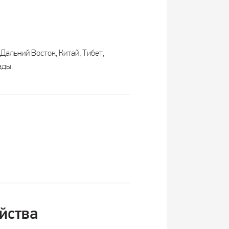
Дальний Восток, Китай, Тибет,
ады.
йства