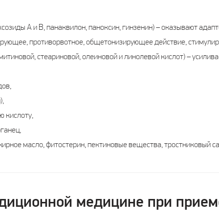
созиды А и В, панаквилон, паноксин, гинзенин) – оказывают адап
рующее, противорвотное, общетонизирующее действие, стимулир
митиновой, стеариновой, олеиновой и линолевой кислот) – усилива
ов,
),
ю кислоту,
ганец,
ирное масло, фитостерин, пектиновые вещества, тростниковый са
диционной медицине при прием