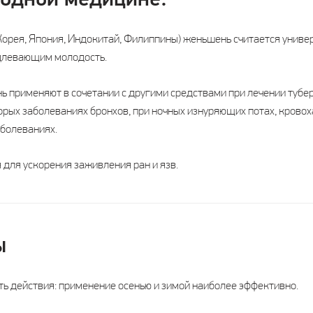
родной медицине:
 Корея, Япония, Индокитай, Филиппины) женьшень считается унив
длевающим молодость.
 применяют в сочетании с другими средствами при лечении тубер
рых заболеваниях бронхов, при ночных изнуряющих потах, кровоха
аболеваниях.
 для ускорения заживления ран и язв.
ы
ь действия: применение осенью и зимой наиболее эффективно.