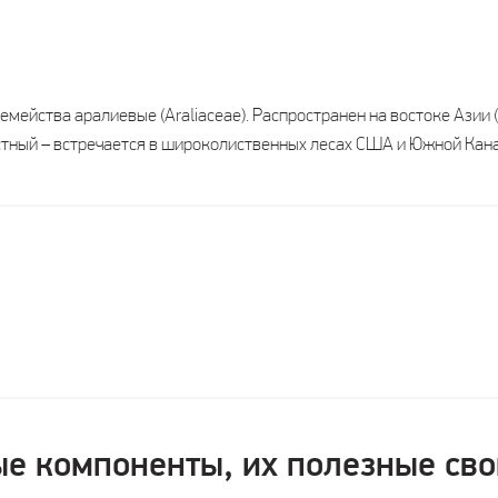
мейства аралиевые (Araliaсеае). Распространен на востоке Азии (
стный – встречается в широколиственных лесах США и Южной Кан
е компоненты, их полезные сво