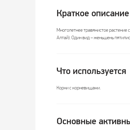
Краткое описание
Многолетнее травянистое растение се
Алтай). Один вид – женьшень пятили
Что используется
Корни с корневищами.
Основные активны