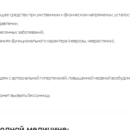
щее средство при умственном и физическом напряжении, усталос
давлении,
несенных заболеваний,
ниях функционального характера (неврозы, неврастении),
.
дям с артериальной гипертензией, повышенной нервной возбудим
ожет вызвать бессонницу.