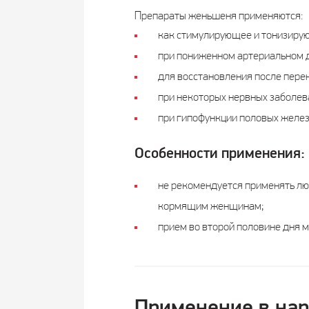
Препараты женьшеня применяются:
как стимулирующее и тонизирую
при пониженном артериальном 
для восстановления после пере
при некоторых нервных заболева
при гипофункции половых желез
Особенности применения:
не рекомендуется применять лю
кормящим женщинам;
прием во второй половине дня м