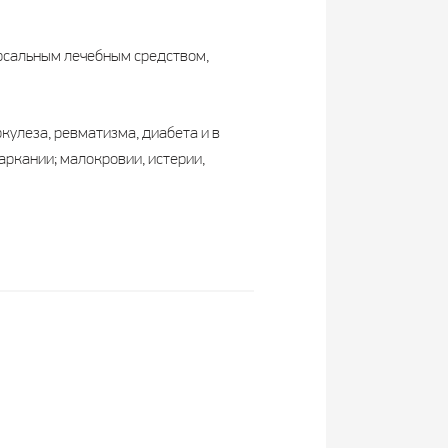
ерсальным лечебным средством,
кулеза, ревматизма, диабета и в
ркании; малокровии, истерии,