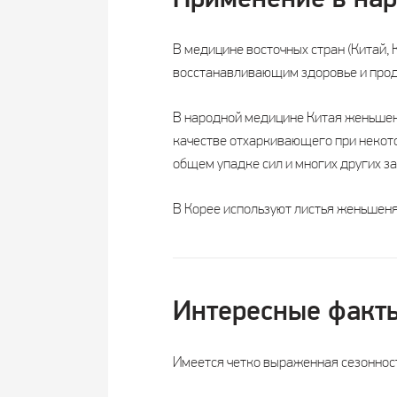
Применение в на
В медицине восточных стран (Китай,
восстанавливающим здоровье и про
В народной медицине Китая женьшень
качестве отхаркивающего при некото
общем упадке сил и многих других з
В Корее используют листья женьшеня
Интересные факт
Имеется четко выраженная сезонност