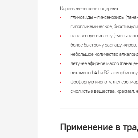
Корень женьшеня содержит:
гликозиды – гинсенозиды (панак
гипогликемическое, биостимули
панаксовую кислоту (смесь паль
более быстрому распаду жиров,
небольшое количество алкалоид
летучее эфирное масло (панацен
витамины h41 и В2, аскорбинову
фосфорную кислоту, железо, мар
смолистые вещества, крахмал, ж
Применение в тра