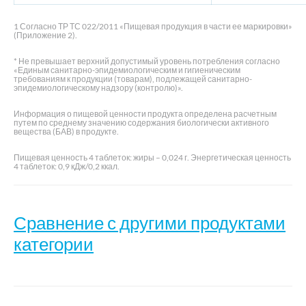
1 Согласно ТР ТС 022/2011 «Пищевая продукция в части ее маркировки»
(Приложение 2).
* Не превышает верхний допустимый уровень потребления согласно
«Единым санитарно-эпидемиологическим и гигиеническим
требованиям к продукции (товарам), подлежащей санитарно-
эпидемиологическому надзору (контролю)».
Информация о пищевой ценности продукта определена расчетным
путем по среднему значению содержания биологически активного
вещества (БАВ) в продукте.
Пищевая ценность 4 таблеток: жиры – 0,024 г. Энергетическая ценность
4 таблеток: 0,9 кДж/0,2 ккал.
Сравнение с другими продуктами
категории
Магний