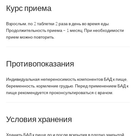
Магне В
Название
6
В
6
Курс приема
Санофи Винтроп
Производитель
ВТФ
Взрослым, по 2 таблетки 2 раза в день во время еды.
Индустрия
Продолжительность приема – 1 месяц. При необходимости
прием можно повторить.
Страна
Россия
Франция
производства
Противопоказания
Форма выпуска
Таблетки
Таблетки
Индивидуальная непереносимость компонентов БАД к пище,
взрослым 6-8 табл.
беременность, кормление грудью. Перед применением БАД к
пище рекомендуется проконсультироваться с врачом.
Суточная доза
4 табл.
детям старше 6
лет 4-6 табл.
Условия хранения
до нормализации
Хранить БАД к пище до и после вскрытия в плотно закрытой