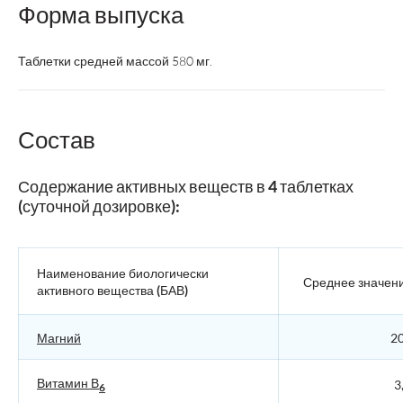
Форма выпуска
Таблетки средней массой 580 мг.
Состав
Содержание активных веществ в 4 таблетках
(суточной дозировке):
Наименование биологически
Среднее значен
активного вещества (БАВ)
Магний
20
Витамин В
3,
6