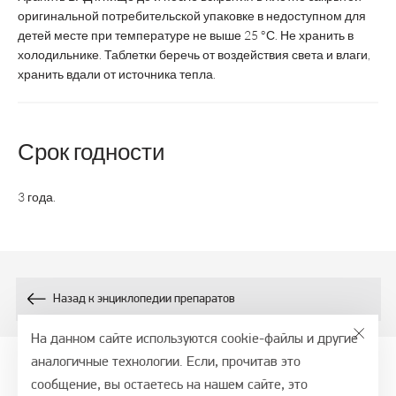
Курс
1 месяц
уровня магния в
оригинальной потребительской упаковке в недоступном для
крови
детей месте при температуре не выше 25 °С. Не хранить в
холодильнике. Таблетки беречь от воздействия света и влаги,
Срок годности
3 года
2 года
хранить вдали от источника тепла.
Возрастная
Взрослые и дети с
Взрослые
категория
6 лет
Срок годности
Состав:
3 года.
50
48
Магний, мг
Витамин В
, мг
0,85
5
6
Назад к энциклопедии препаратов
Х
-
Магния цитрат
На данном сайте используются cookie-файлы и другие
-
-
Магния аспаргинат
аналогичные технологии. Если, прочитав это
сообщение, вы остаетесь на нашем сайте, это
© 2026, СТМ - портал, ООО ВТФ