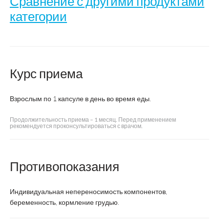
Сравнение с другими продуктами
категории
Курс приема
Комплекс
Комплекс
э
экстрактов
экстрактов
красного
красного
Название
в
винограда
винограда
Взрослым по 1 капсуле в день во время еды.
и
и
п
померанца
померанца
Продолжительность приема – 1 месяц. Перед применением
рекомендуется проконсультироваться с врачом.
Производитель
ВТФ
ВТФ
Противопоказания
Страна
Индивидуальная непереносимость компонентов,
Россия
Россия
производства
беременность, кормление грудью.