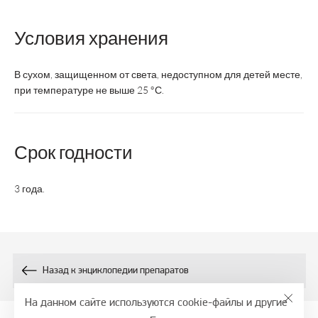
Форма выпуска
капсулы
таблетки
Условия хранения
Суточная доза
1 капс.
1 табл.
В сухом, защищенном от света, недоступном для детей месте,
Возрастная
взрослые
взрослые
при температуре не выше 25 °С.
категория
Состав:
Срок годности
200±30
300
Диосмин, мг
3 года.
Экстракт
Х
Х
виноградных
косточек, мг
Проантоцианидины,
Назад к энциклопедии препаратов
60
60
мг
На данном сайте используются cookie-файлы и другие
Экстракт кожуры