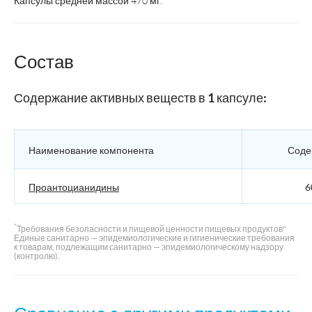
Капсулы средней массой 470 мг.
Состав
Содержание активных веществ в 1 капсуле:
Наименование компонента
Соде
Проантоцианидины
6
*
Требования безопасности и пищевой ценности пищевых продуктов"
Единые санитарно — эпидемиологические и гигиенические требования
к товарам, подлежащим санитарно — эпидемиологическому надзору
(контролю).