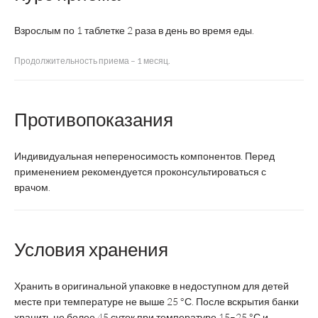
АЛЬФА-
АЛЬФА-
Торговое
ЛИПОЕВАЯ
ЛИПОЕВАЯ
Взрослым по 1 таблетке 2 раза в день во время еды.
название:
КИСЛОТА В
КИСЛОТА
ТАБЛЕТКАХ
ФОРТЕ
Продолжительность приема – 1 месяц.
Производитель:
ВТФ
ВТФ
M
Противопоказания
Индивидуальная непереносимость компонентов. Перед
Форма
таблетки
таблетки
выпуска:
применением рекомендуется проконсультироваться с
врачом.
Срок годности:
2 года
2 года
Состав:
Условия хранения
Липоевая
60 мг
100 мг
Хранить в оригинальной упаковке в недоступном для детей
кислота
месте при температуре не выше 25 °С. После вскрытия банки
хранить не более 45 суток при температуре 15–25 °С и