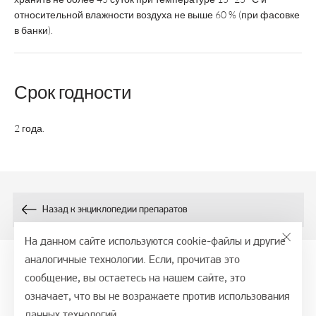
-
-
L карнитин
относительной влажности воздуха не выше 60 % (при фасовке
в банки).
Витамин В
-
-
5
Срок годности
Витамин В
-
-
6
2 года.
Витамин В
-
-
2
Витамин В
-
-
1
-
-
Витамин РР
Назад к энциклопедии препаратов
-
470 мг
На данном сайте используются cookie-файлы и другие
Инулин
аналогичные технологии. Если, прочитав это
-
-
сообщение, вы остаетесь на нашем сайте, это
Синефрин
© 2026, СТМ - портал, ООО ВТФ
означает, что вы не возражаете против использования
Политика обработки персональных данных
данных технологий.