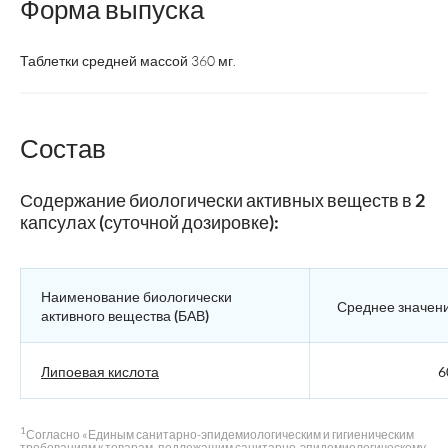
Форма выпуска
Таблетки средней массой 360 мг.
Состав
Содержание биологически активных веществ в 2
капсулах (суточной дозировке):
Наименование биологически
Среднее значен
активного вещества (БАВ)
Липоевая кислота
6
1
Согласно «Единым санитарно-эпидемиологическим и гигиеническим
требованиям к товарам, подлежащим санитарно-эпидемиологическому