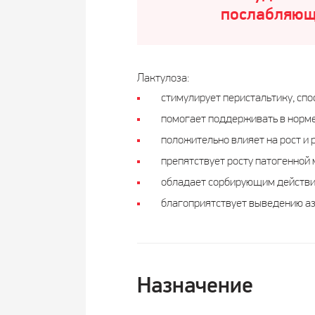
послабляющ
Лактулоза:
стимулирует перистальтику, сп
помогает поддерживать в норм
положительно влияет на рост и 
препятствует росту патогенной
обладает сорбирующим действи
благоприятствует выведению аз
Назначение