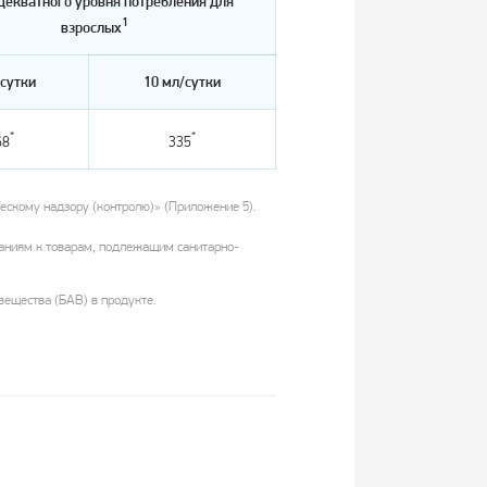
декватного уровня потребления для
1
взрослых
/сутки
10 мл/сутки
*
*
68
335
скому надзору (контролю)» (Приложение 5).
аниям к товарам, подлежащим санитарно-
ещества (БАВ) в продукте.