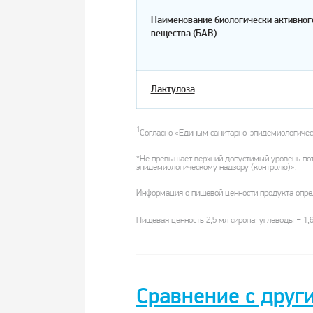
Наименование биологически активног
вещества (БАВ)
Лактулоза
1
Согласно «Единым санитарно-эпидемиологичес
*Не превышает верхний допустимый уровень по
эпидемиологическому надзору (контролю)».
Информация о пищевой ценности продукта опред
–
Пищевая ценность 2,5 мл сиропа: углеводы
1,6
Сравнение с друг