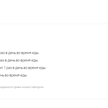
Лактулоза-Тева
Эвикт
Тева
Фармацевтические
Альберт Дэвид Лимитед
Предприятия Лтд
 раз в день во время еды.
Израиль
Индия
раз в день во время еды.
л 1 раз в день во время еды.
ЛС
ЛС
ень во время еды.
иках
сироп
сироп
бходимости прием можно повторить.
 до 7
 мл 1
ь во