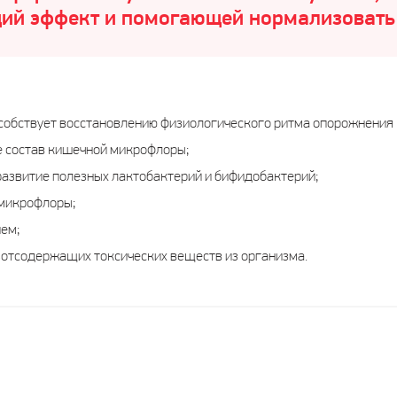
ий эффект и помогающей нормализовать
особствует восстановлению физиологического ритма опорожнения 
е состав кишечной микрофлоры;
развитие полезных лактобактерий и бифидобактерий;
 микрофлоры;
ем;
отсодержащих токсических веществ из организма.