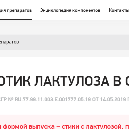
ия препаратов
Энциклопедия компонентов
Контакт
епаратов
ОТИК ЛАКТУЛОЗА В 
СГР № RU.77.99.11.003.Е.001777.05.19 ОТ 14.05.2019 Г
 формой выпуска – стики с лактулозой,