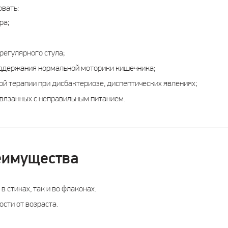
вать:
ра;
регулярного стула;
оддержания нормальной моторики кишечника;
ой терапии при дисбактериозе, диспептических явлениях;
вязанных с неправильным питанием.
еимущества
 стиках, так и во флаконах.
сти от возраста.