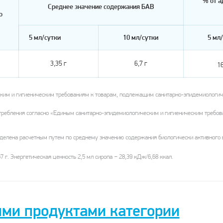
% от а
Среднее значение содержания БАВ
о
5 мл/сутки
10 мл/сутки
5 мл
3,35 г
6,7 г
1
ким и гигиеническим требованиям к товарам, подлежащим санитарно-эпидемиологиче
требления согласно «Единым санитарно-эпидемиологическим и гигиеническим требов
елена расчетным путем по среднему значению содержания биологически активного в
–
7 г. Энергетическая ценность 2,5 мл сиропа
28,39 кДж/6,68 ккал.
ими продуктами категории