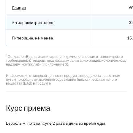
Глицин
60
5-гидрокситриптофан
32
Гиперицин, не менее
15,
1
Согласно «Единым санитарно-эпидемиологическим и гигиеническим
требованиям к товарам, подлежащим санитарно-эпидемиологическому
надзору (контролю)» (Приложение 5).
Информация о пищевой ценности продукта определена расчетным
путем по среднему значению содержания биологически активного
вещества (БАВ) в продукте.
Курс приема
Взрослым, по 1 капсуле 2 раза в день во время еды.