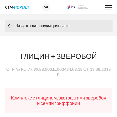
Энциклопедия препаратов
Назад к энциклопедии препаратов
Энциклопедия компонентов
Контакты
ГЛИЦИН + ЗВЕРОБОЙ
СГР № RU.77.99.88.003.Е.003484.08.18 ОТ 13.08.2018
Г.
Комплекс с глицином, экстрактами зверобоя
и семян гриффонии