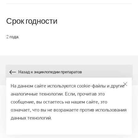
Срок годности
2 года.
Назад к энциклопедии препаратов
На данном сайте используются cookie-файлы и другие
аналогичные технологии. Если, прочитав это
сообщение, вы остаетесь на нашем сайте, это
© 2026, СТМ - портал, ООО ВТФ
означает, что вы не возражаете против использования
Политика обработки персональных данных
данных технологий.
Обслуживание сайта —
Alt Studio