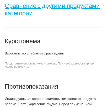
Сравнение с другими продуктами
категории
Пуст
Комплекс
в
Курс приема
Название
валерианы, мяты и
фоли
мелиссы
Взрослым, по 2 таблетки 2 раза в день.
Производитель
ВТФ
Продолжительность приема – 1 месяц. При необходимости прием
можно повторить.
Страна производства
Россия
Противопоказания
Форма выпуска
таблетки
Индивидуальная непереносимость компонентов продукта,
Суточная доза
4 таблетки
беременность, кормление грудью. Перед применением