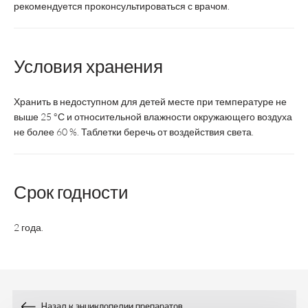
рекомендуется проконсультироваться с врачом.
Курс
1 месяц
Возрастная категория
Взрослые
Условия хранения
Состав:
Хранить в недоступном для детей месте при температуре не
-
Иридоиды, мг
выше 25 °С и относительной влажности окружающего воздуха
не более 60 %. Таблетки беречь от воздействия света.
-
Гиперицин, мг
-
Срок годности
Глицин, мг
240
Магний, мг
2 года.
-
Витамин С, мг
-
Фолиевая кислота, мкг
Назад к энциклопедии препаратов