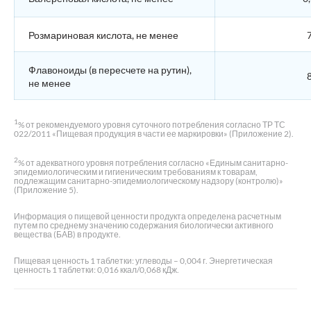
Розмариновая кислота, не менее
7
Флавоноиды (в пересчете на рутин),
8
не менее
1
% от рекомендуемого уровня суточного потребления согласно ТР ТС
022/2011 «Пищевая продукция в части ее маркировки» (Приложение 2).
2
% от адекватного уровня потребления согласно «Единым санитарно-
эпидемиологическим и гигиеническим требованиям к товарам,
подлежащим санитарно-эпидемиологическому надзору (контролю)»
(Приложение 5).
Информация о пищевой ценности продукта определена расчетным
путем по среднему значению содержания биологически активного
вещества (БАВ) в продукте.
Пищевая ценность 1 таблетки: углеводы – 0,004 г. Энергетическая
ценность 1 таблетки: 0,016 ккал/0,068 кДж.