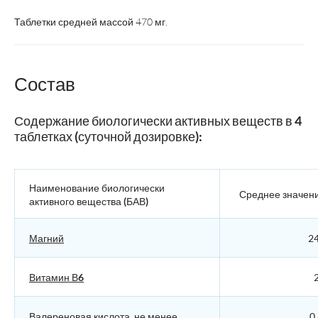
Таблетки средней массой 470 мг.
Состав
Содержание биологически активных веществ в 4
таблетках (суточной дозировке):
Наименование биологически
Среднее значен
активного вещества (БАВ)
Магний
24
Витамин В6
2
Валереновая кислота, не менее
0