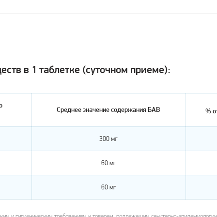
ств в 1 таблетке (суточном приеме):
о
Среднее значение содержания БАВ
% о
300 мг
60 мг
60 мг
ким и гигиеническим требованиям к товарам, подлежащим санитарно-эпидемиологиче