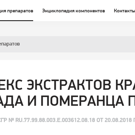
ия препаратов
Энциклопедия компонентов
Контакт
епаратов
ЕКС ЭКСТРАКТОВ КР
АДА И ПОМЕРАНЦА 
СГР № RU.77.99.88.003.Е.003612.08.18 ОТ 20.08.2018 Г