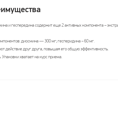
еимущества
мина и геспередина содержит еще 2 активных компонента – экстр
понентов: диосмина — 300 мг; гесперидина – 60 мг.
т действие друг друга, повышая его общую эффективность.
. Упаковки хватает на курс приема.