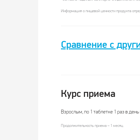
Информация о пищевой ценности продукта опред
Сравнение с друг
Комплекс
экстрактов
Курс приема
Название
красного
винограда 
померанца
Взрослым, по 1 таблетке 1 раз в день
Продолжительность приема – 1 месяц.
Производитель
ВТФ