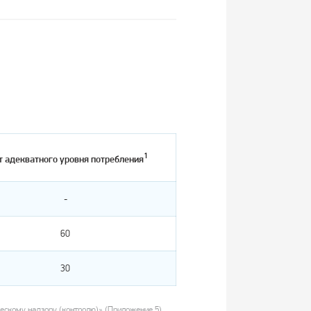
1
т адекватного уровня потребления
-
60
30
скому надзору (контролю)» (Приложение 5).