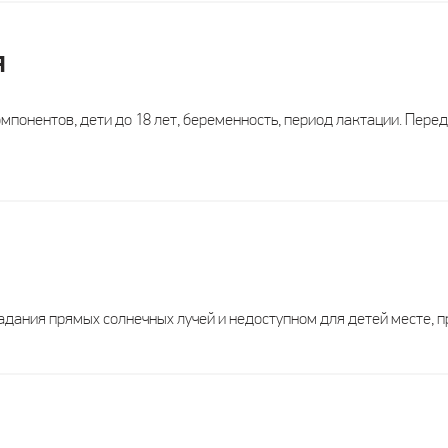
я
Россия
Россия
Россия
Ро
понентов, дети до 18 лет, беременность, период лактации. Пер
таблетки
таблетки
капсулы
таб
1 табл.
1 табл.
1 капс.
1 
взрослые
взрослые
взрослые
взр
дания прямых солнечных лучей и недоступном для детей месте, п
300
500
-
Х
Х
-