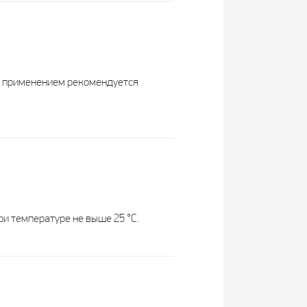
EAD
ссия
Россия
Болгария
ед применением рекомендуется
летки
капсулы
таблетки
табл.
1 капс.
1 табл.
ослые
взрослые
взрослые
ри температуре не выше 25 °С.
900
12,5
225
-
-
-