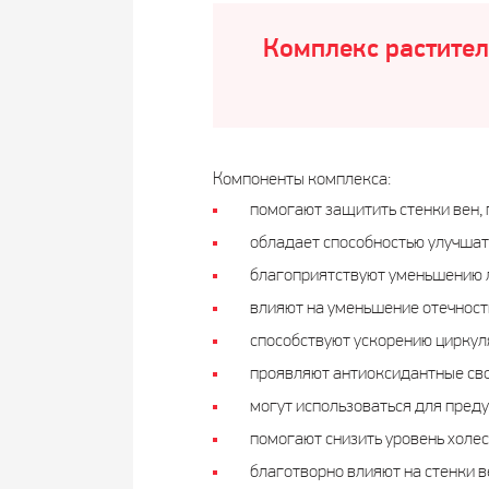
Комплекс растител
Компоненты комплекса:
помогают защитить стенки вен, п
обладает способностью улучшать
благоприятствуют уменьшению 
влияют на уменьшение отечност
способствуют ускорению циркул
проявляют антиоксидантные сво
могут использоваться для пред
помогают снизить уровень холес
благотворно влияют на стенки в