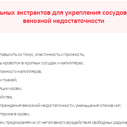
ьных экстрактов для укрепления сосудо
венозной недостаточности
овысить их тонус, эластичность и прочность;
 кровоток в крупных сосудах и капиллярах;
ломкости капилляров;
и тканей;
яции крови;
йства;
упреждения венозной недостаточности, уменьшения отеков ног;
терина в крови;
ен, предохраняя их от негативного воздействия свободных радика