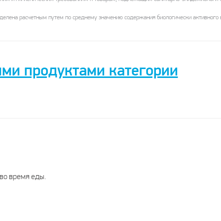
елена расчетным путем по среднему значению содержания биологически активного в
ими продуктами категории
Green side
комплекс
Комплекс
Комплекс
для вен из
экстрактов
экстрактов
каштана
красного
Нео
красного
конского
винограда и
(
и
винограда и
листьев
померанца
померанца
красного
Форте
 во время еды.
винограда
померанца
ВТФ
ВТФ
Грин Сайд
Фарм