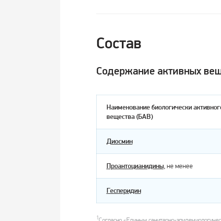
Состав
Содержание активных веще
Наименование биологически активног
вещества (БАВ)
Диосмин
Проантоцианидины
, не менее
Гесперидин
1
Согласно «Единым санитарно-эпидемиологичес