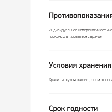
Страна
Противопоказани
Россия
производства
Индивидуальная непереносимость ком
Форма выпуска
капсулы
проконсультироваться с врачом.
Суточная доза
1 капс.
Возрастная
взрослые
категория
Условия хранения
Состав:
Хранить в сухом, защищенном от попа
Диосмин, мг
200±30
Экстракт
виноградных
Х
Срок годности
косточек, мг