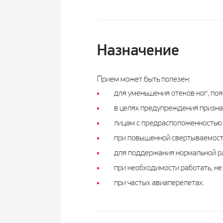
Назначение
Прием может быть полезен:
для уменьшения отеков ног, по
в целях предупреждения призна
лицам с предрасположенностью
при повышенной свертываемости
для поддержания нормальной ра
при необходимости работать, не
при частых авиаперелетах.