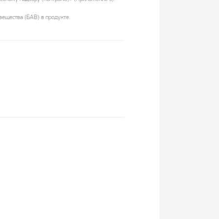
ещества (БАВ) в продукте.
Омега-3,
диосмин,
дисвен
гесперидин и
ВЕНОДИОЛ
ПЗ)
экстракт
конского
каштана (Лайко)
ADIPHARM
фабрика
Сибфармконтракт