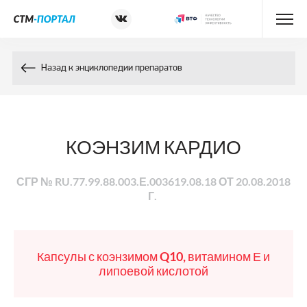
Энциклопедия препаратов
Назад к энциклопедии препаратов
Энциклопедия компонентов
Контакты
КОЭНЗИМ КАРДИО
СГР № RU.77.99.88.003.Е.003619.08.18 ОТ 20.08.2018
Г.
Капсулы с коэнзимом Q10, витамином Е и
липоевой кислотой