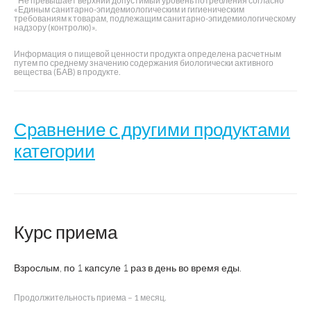
Не превышает верхний допустимый уровень потребления согласно
«Единым санитарно-эпидемиологическим и гигиеническим
требованиям к товарам, подлежащим санитарно-эпидемиологическому
надзору (контролю)».
Информация о пищевой ценности продукта определена расчетным
путем по среднему значению содержания биологически активного
вещества (БАВ) в продукте.
Сравнение с другими продуктами
категории
Допп
Курс приема
Коэнзим
Коэнзим
Название
а
Кардио
Форте
Коэн
Взрослым, по 1 капсуле 1 раз в день во время еды.
Продолжительность приема – 1 месяц.
Внешторг
Внешторг
Кв