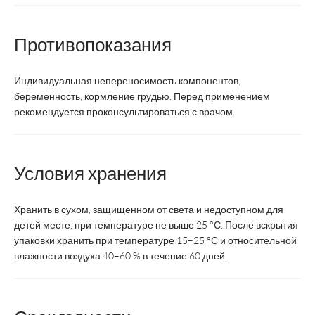
Производитель
фарма
фарма
Ф
Противопоказания
Страна
Россия
Россия
Ге
производства
Индивидуальная непереносимость компонентов,
беременность, кормление грудью. Перед применением
Регистрация
БАД
БАД
рекомендуется проконсультироваться с врачом.
Форма выпуска
капсулы
капсулы
ка
Условия хранения
Суточная доза
1 капс.
1 капс.
1 к
Хранить в сухом, защищенном от света и недоступном для
Курс
1 месяц
1 месяц
2 
детей месте, при температуре не выше 25 °С. После вскрытия
упаковки хранить при температуре 15–25 °С и относительной
Срок годности
3 года
3 года
3
влажности воздуха 40–60 % в течение 60 дней.
Возрастная
взрослые
взрослые
вз
категория