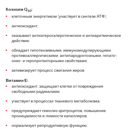
Коэнзим Q
:
10
клеточным энергетиком (участвует в синтезе АТФ);
антиоксидант;
оказывает антиатеросклеротическое и антиаритмическое
действие;
обладает гипотензивными, иммуномодулирующими,
противоаллергическими, антипародонтозными, гепато-,
онко- и геропротекторными свойствами;
активизирует процесс сжигания жиров.
Витамин Е:
антиоксидант, защищает клетки от повреждения
свободными радикалами;
участвует в процессах тканевого метаболизма;
предупреждает гемолиз эритроцитов, повышение
проницаемости и ломкости капилляров;
нормализует репродуктивную функцию;