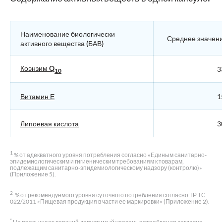
Наименование биологически
Среднее значен
активного вещества (БАВ)
Коэнзим Q
3
10
Витамин Е
1
Липоевая кислота
3
1
% от адекватного уровня потребления согласно «Единым санитарно-
эпидемиологическим и гигиеническим требованиям к товарам,
подлежащим санитарно-эпидемиологическому надзору (контролю)»
(Приложение 5).
2
% от рекомендуемого уровня суточного потребления согласно ТР ТС
022/2011 «Пищевая продукция в части ее маркировки» (Приложение 2).
*